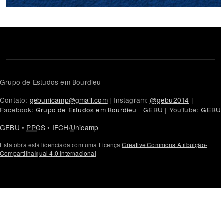
Grupo de Estudos em Bourdieu
Contato:
gebunicamp@gmail.com
| Instagram:
@gebu2014
|
Facebook:
Grupo de Estudos em Bourdieu - GEBU
| YouTube:
GEBU
GEBU
•
PPGS
•
IFCH
/
Unicamp
Esta obra está licenciada com uma Licença
Creative Commons Atribuição-
CompartilhaIgual 4.0 Internacional