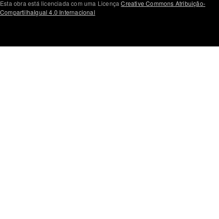
Esta obra está licenciada com uma Licença
Creative Commons Atribuição-
CompartilhaIgual 4.0 Internacional