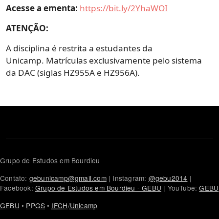
Acesse a ementa:
https://bit.ly/2YhaWOI
ATENÇÃO:
A disciplina é restrita a estudantes da
Unicamp. Matrículas exclusivamente pelo sistema
da DAC (siglas HZ955A e HZ956A).
Grupo de Estudos em Bourdieu
Contato:
gebunicamp@gmail.com
| Instagram:
@gebu2014
|
Facebook:
Grupo de Estudos em Bourdieu - GEBU
| YouTube:
GEBU
GEBU
•
PPGS
•
IFCH
/
Unicamp