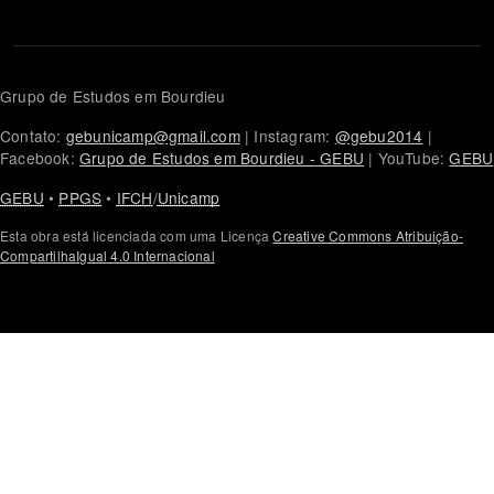
Grupo de Estudos em Bourdieu
Contato:
gebunicamp@gmail.com
| Instagram:
@gebu2014
|
Facebook:
Grupo de Estudos em Bourdieu - GEBU
| YouTube:
GEBU
GEBU
•
PPGS
•
IFCH
/
Unicamp
Esta obra está licenciada com uma Licença
Creative Commons Atribuição-
CompartilhaIgual 4.0 Internacional